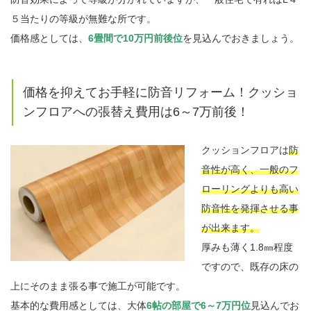
５当たりの等級が無難な所です。
価格感としては、
6畳間で10万円前後位
を見込んでおきましょう。
価格を抑えてお手軽に防音リフォーム！クッショ
ンフロアへの張替え費用は6～7万前後！
クッションフロアは
防
音性が高く、一般のフ
ローリングよりも高い
防音性を発揮させる事
が出来ます。
厚みも薄く1.8㎜程度
ですので、既存の床の
上にそのまま張る事で施工が可能です。
基本的な費用感としては、大体
6帖の部屋で6～7万円位
見込んでお