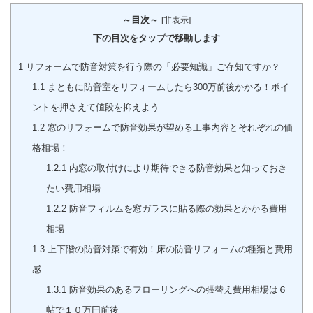
～目次～
[
非表示
]
1
リフォームで防音対策を行う際の「必要知識」ご存知ですか？
1.1
まともに防音室をリフォームしたら300万前後かかる！ポイ
ントを押さえて値段を抑えよう
1.2
窓のリフォームで防音効果が望める工事内容とそれぞれの価
格相場！
1.2.1
内窓の取付けにより期待できる防音効果と知っておき
たい費用相場
1.2.2
防音フィルムを窓ガラスに貼る際の効果とかかる費用
相場
1.3
上下階の防音対策で有効！床の防音リフォームの種類と費用
感
1.3.1
防音効果のあるフローリングへの張替え費用相場は６
帖で１０万円前後