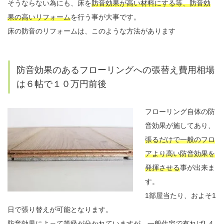
そうならない為にも、床を
防音効果が高い材料にする等、防音効
果の高いリフォーム
を行う事が大事です。
床の防音のリフォームは、このような方法があります
防音効果のあるフローリングへの張替え費用相場
は６帖で１０万円前後
フローリング自体の防
音効果が施してあり、
張るだけで一般のフロ
アより高い防音効果を
発揮させる
事が出来ま
す。
1部屋当たり、およそ1
日で張り替えが可能となります。
防音効果によって等級が分かれていますが、一般住宅で有ればL４