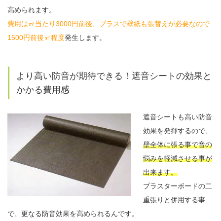
高められます。
費用は㎡当たり3000円前後、プラスで壁紙も張替えが必要なので
1500円前後㎡程度
発生します。
より高い防音が期待できる！遮音シートの効果と
かかる費用感
遮音シートも高い防音
効果を発揮するので、
壁全体に張る事で音の
悩みを軽減させる事が
出来ます。
プラスターボードの二
重張りと併用する事
で、更なる防音効果を高められるんです。