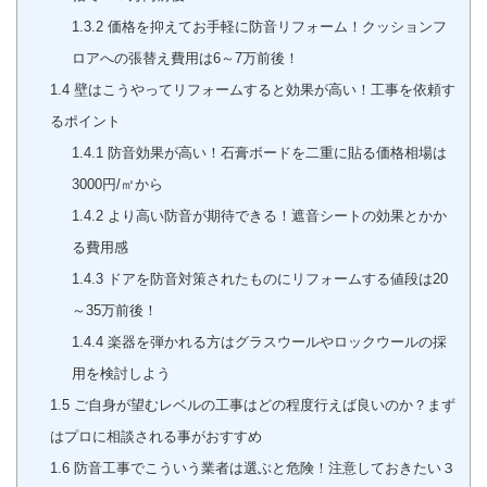
1.3.2
価格を抑えてお手軽に防音リフォーム！クッションフ
ロアへの張替え費用は6～7万前後！
1.4
壁はこうやってリフォームすると効果が高い！工事を依頼す
るポイント
1.4.1
防音効果が高い！石膏ボードを二重に貼る価格相場は
3000円/㎡から
1.4.2
より高い防音が期待できる！遮音シートの効果とかか
る費用感
1.4.3
ドアを防音対策されたものにリフォームする値段は20
～35万前後！
1.4.4
楽器を弾かれる方はグラスウールやロックウールの採
用を検討しよう
1.5
ご自身が望むレベルの工事はどの程度行えば良いのか？まず
はプロに相談される事がおすすめ
1.6
防音工事でこういう業者は選ぶと危険！注意しておきたい３